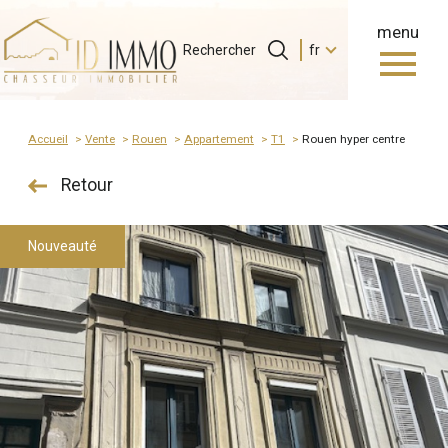
menu
Langue
Langue
Rechercher
fr
0
Accueil
Rechercher
fr
Accueil
Vente
Rouen
Appartement
T1
rouen hyper centre
Retour
Nouveauté