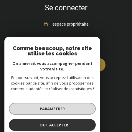
Se connecter
espace propriétaire
Vous êtes vendeur ?
Comme beaucoup, notre site
utilise les cookies
On aimerait vous accompagner pendant
estimez votre bien dès à présent
votre visite.
En poursuivant, vous acceptez l'utilisation des
cookies par ce site, afin de vous proposer des
contenus adaptés et réaliser des statistiques !
© 2022
Tous droits réservés
PARAMÉTRER
Traduction powered by Google
Nos honoraires
Plan du site
TOUT ACCEPTER
Mentions légales
Partenaires
Admin