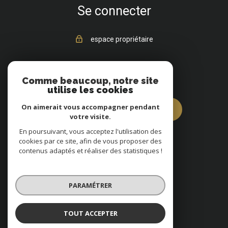
Se connecter
espace propriétaire
Vous êtes vendeur ?
Comme beaucoup, notre site
utilise les cookies
On aimerait vous accompagner pendant
estimez votre bien dès à présent
votre visite.
En poursuivant, vous acceptez l'utilisation des
cookies par ce site, afin de vous proposer des
contenus adaptés et réaliser des statistiques !
© 2022
Tous droits réservés
PARAMÉTRER
Traduction powered by Google
Nos honoraires
Plan du site
TOUT ACCEPTER
Mentions légales
Partenaires
Admin