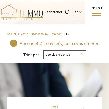
menu
Langue
Langue
Rechercher
fr
0
Accueil
Rechercher
fr
Accueil
Vente
Bonsecours
Maison
t6
Annonce(s) trouvée(s) selon vos critères
0
Trier par
Les plus récentes
Désolé