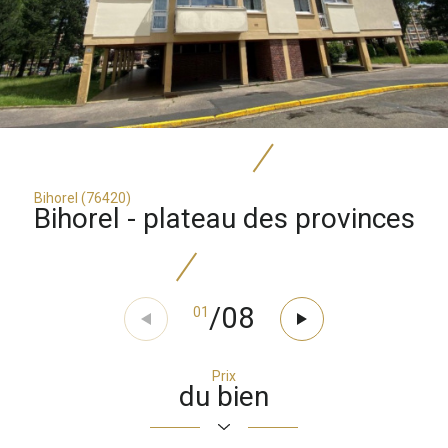
Bihorel (76420)
bihorel - plateau des provinces
/
08
01
Prix
du bien