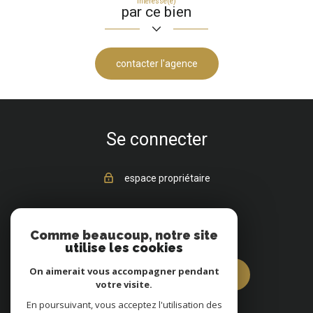
Intéressé(e)
par ce bien
contacter l'agence
Se connecter
espace propriétaire
Vous êtes vendeur ?
Comme beaucoup, notre site
utilise les cookies
On aimerait vous accompagner pendant
estimez votre bien dès à présent
votre visite.
En poursuivant, vous acceptez l'utilisation des