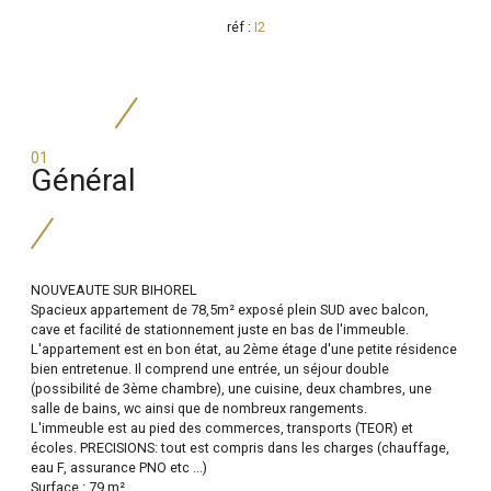
réf :
I2
01
général
NOUVEAUTE SUR BIHOREL
Spacieux appartement de 78,5m² exposé plein SUD avec balcon,
cave et facilité de stationnement juste en bas de l'immeuble.
L'appartement est en bon état, au 2ème étage d'une petite résidence
bien entretenue. Il comprend une entrée, un séjour double
(possibilité de 3ème chambre), une cuisine, deux chambres, une
salle de bains, wc ainsi que de nombreux rangements.
L'immeuble est au pied des commerces, transports (TEOR) et
écoles. PRECISIONS: tout est compris dans les charges (chauffage,
eau F, assurance PNO etc ...)
Surface : 79 m²