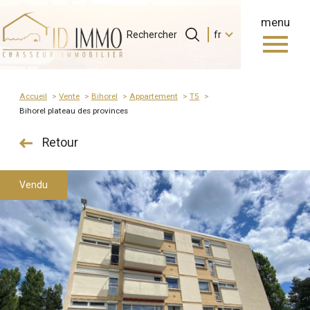
menu
Langue
Langue
Rechercher
fr
0
Accueil
Rechercher
fr
Accueil
Vente
Bihorel
Appartement
T5
bihorel plateau des provinces
Retour
Vendu